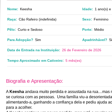
Nome:
Keesha
Idade:
1 ano(s) e
Raça:
Cão Rafeiro (indefinida)
Sexo:
Feminino
Pêlo:
Curto e Sedoso
Porte:
Médio
Para Adopção?
Sim
Apadrinhável?
S
Data de Entrada na Instituição:
26 de Fevereiro de 2026
Tempo Aproximado em Cativeiro:
5 mês(es)
Biografia e Apresentação:
A
Keesha
andava muito perdida e assustada na rua…mas 
se curiosa com as pessoas. Uma família viu-a desorientada,
alimentando-a, ganhando a confiança dela e pediu ajuda ao
para a acolher.