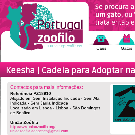
Se procura a
um gato,
ou 
trata então e
Cães
Gatos
Keesha | Cadela
para Adoptar na
Contactos para mais informações:
Referência PZ18910
Alojado em Sem Instalação Indicada - Sem Ala
Indicada - Sem Jaula Indicada
Localizado em Lisboa - Lisboa - São Domingos
de Benfica
União Zoófila
http://www.uniaozoofila.org/
uniaozoofila.adopcoes@gmail.com