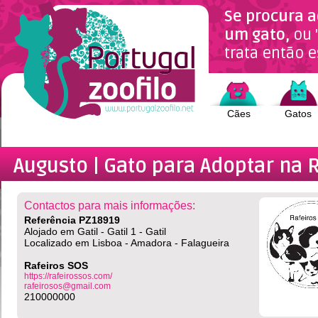
Se procura a
um gato,
ou 
trata então e
Cães
Gatos
Augusto | Gato
para Adoptar na 
Contactos para mais informações:
Referência PZ18919
Alojado em Gatil - Gatil 1 - Gatil
Localizado em Lisboa - Amadora - Falagueira
Rafeiros SOS
https://rafeirossos.com/
rafeirosos@gmail.com
210000000