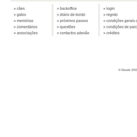
» cães
» backoffice
» login
» gatos
» diário de bordo
» registo
» memórias
» próximos passos
» condições gerais d
» comentários
» questões
» condições de parc
» associações
» contactos adesão
» créditos
© Desde 2005 