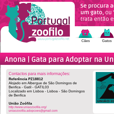
Se procura a
um gato,
ou 
trata então e
Cães
Gatos
Anona | Gata
para Adoptar na Un
Contactos para mais informações:
Referência PZ18812
Alojado em Albergue de São Domingos de
Benfica - Gatil - GATIL03
Localizado em Lisboa - Lisboa - São Domingos
de Benfica
União Zoófila
http://www.uniaozoofila.org/
uniaozoofila.adopcoes@gmail.com