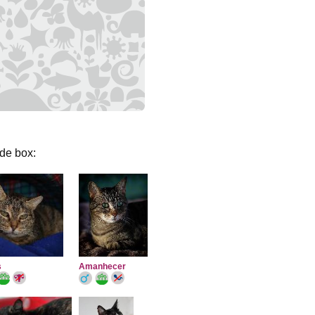
de box:
s
Amanhecer