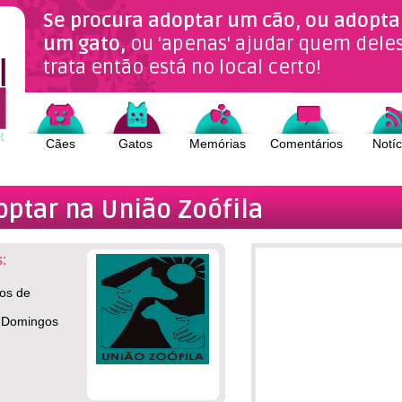
Se procura adoptar um cão, ou adopta
um gato,
ou 'apenas' ajudar quem dele
trata então está no local certo!
Cães
Gatos
Memórias
Comentários
Notíc
optar na União Zoófila
:
os de
o Domingos