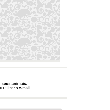
s seus animais.
 utilizar o e-mail