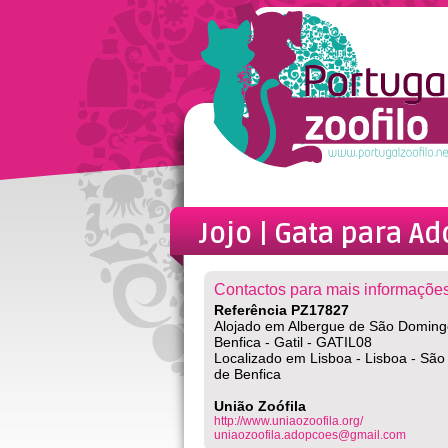
Jojo | Gata
para Ad
Contactos para mais informações
Referência PZ17827
Alojado em Albergue de São Doming
Benfica - Gatil - GATIL08
Localizado em Lisboa - Lisboa - Sã
de Benfica
União Zoófila
http://www.uniaozoofila.org/
uniaozoofila.adopcoes@gmail.com