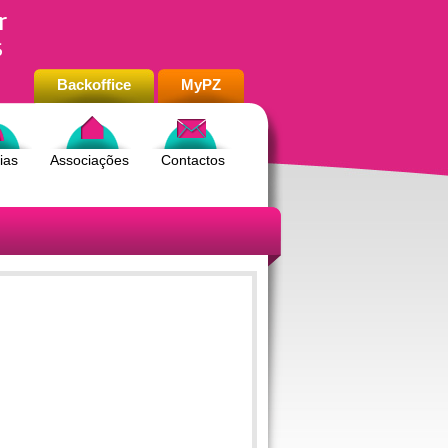
r
s
Backoffice
MyPZ
ias
Associações
Contactos