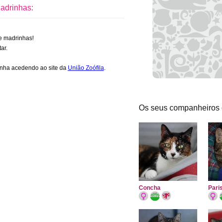
adrinhas:
 e madrinhas!
ar.
inha acedendo ao site da
União Zoófila
.
Os seus companheiros 
Concha
Pari