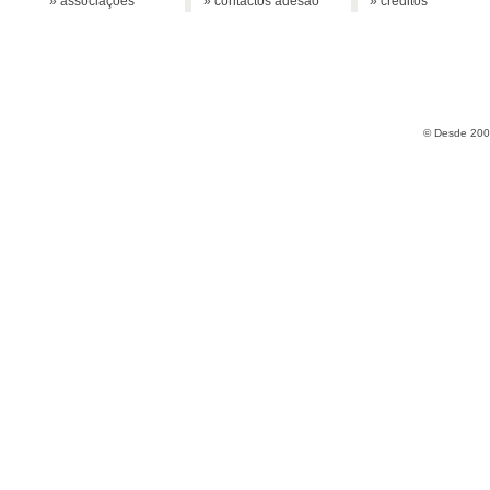
» associações
» contactos adesão
» créditos
© Desde 2005 