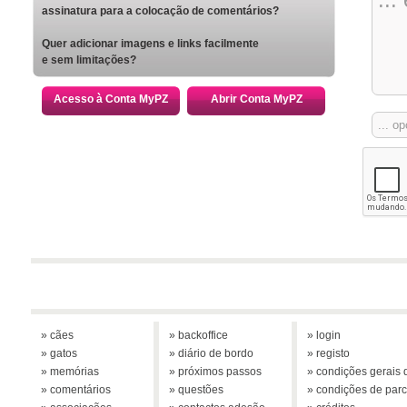
assinatura para a colocação de comentários?
Quer adicionar imagens e links facilmente
e sem limitações?
Acesso à Conta MyPZ
Abrir Conta MyPZ
» cães
» backoffice
» login
» gatos
» diário de bordo
» registo
» memórias
» próximos passos
» condições gerais d
» comentários
» questões
» condições de parc