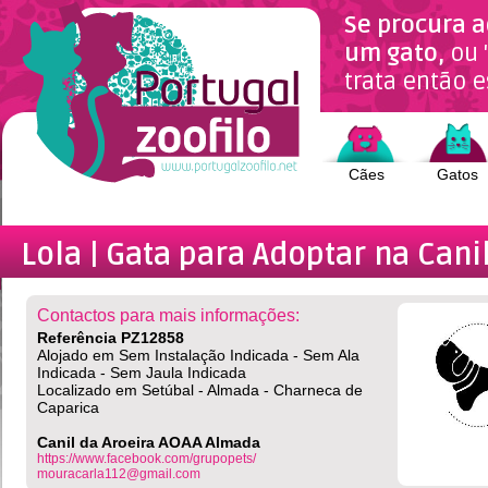
Se procura a
um gato,
ou 
trata então e
Cães
Gatos
Lola | Gata
para Adoptar na Cani
Contactos para mais informações:
Referência PZ12858
Alojado em Sem Instalação Indicada - Sem Ala
Indicada - Sem Jaula Indicada
Localizado em Setúbal - Almada - Charneca de
Caparica
Canil da Aroeira AOAA Almada
https://www.facebook.com/grupopets/
mouracarla112@gmail.com