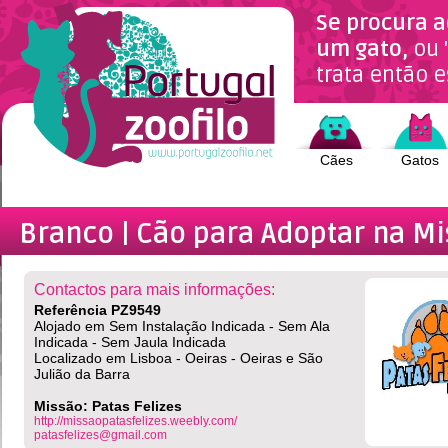
Se procura a
um gato,
ou 
trata então e
Cães
Gatos
Branco | Cão
para Adoptar na Mi
Contactos para mais informações:
Referência PZ9549
Alojado em Sem Instalação Indicada - Sem Ala
Indicada - Sem Jaula Indicada
Localizado em Lisboa - Oeiras - Oeiras e São
Julião da Barra
Missão: Patas Felizes
http://missaopatasfelizes.weebly.com/
patasfelizes@gmail.com