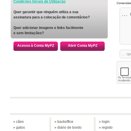
Condições Gerais de Utilização
Comentári
Quer garantir que ninguém utiliza a sua
assinatura para a colocação de comentários?
Quer adicionar imagens e links facilmente
e sem limitações?
Acesso à Conta MyPZ
Abrir Conta MyPZ
» cães
» backoffice
» login
» gatos
» diário de bordo
» registo