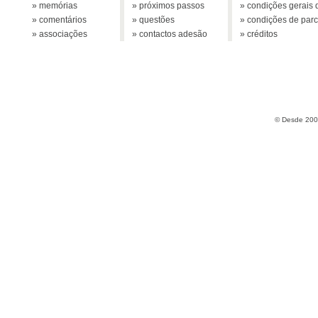
» memórias
» próximos passos
» condições gerais d
» comentários
» questões
» condições de parc
» associações
» contactos adesão
» créditos
© Desde 2005 