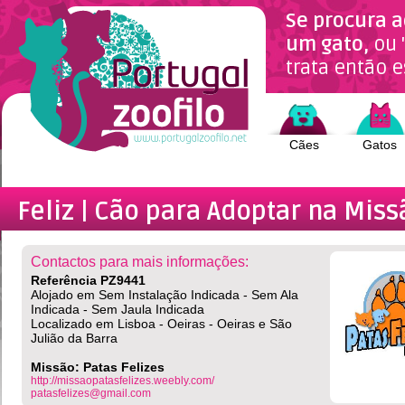
Se procura a
um gato,
ou 
trata então e
Cães
Gatos
Feliz | Cão
para Adoptar na Missã
Contactos para mais informações:
Referência PZ9441
Alojado em Sem Instalação Indicada - Sem Ala
Indicada - Sem Jaula Indicada
Localizado em Lisboa - Oeiras - Oeiras e São
Julião da Barra
Missão: Patas Felizes
http://missaopatasfelizes.weebly.com/
patasfelizes@gmail.com