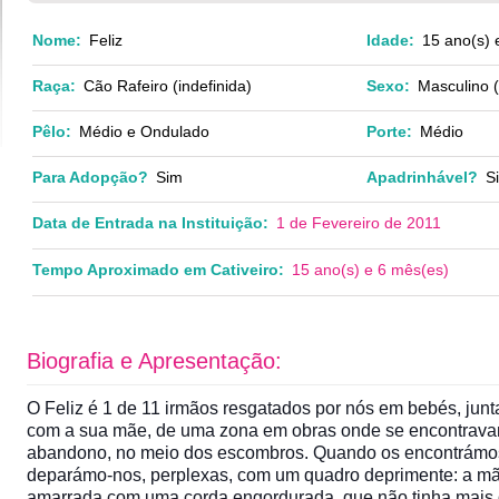
Nome:
Feliz
Idade:
15 ano(s) 
Raça:
Cão Rafeiro (indefinida)
Sexo:
Masculino 
Pêlo:
Médio e Ondulado
Porte:
Médio
Para Adopção?
Sim
Apadrinhável?
S
Data de Entrada na Instituição:
1 de Fevereiro de 2011
Tempo Aproximado em Cativeiro:
15 ano(s) e 6 mês(es)
Biografia e Apresentação:
O Feliz é 1 de 11 irmãos resgatados por nós em bebés, jun
com a sua mãe, de uma zona em obras onde se encontrav
abandono, no meio dos escombros. Quando os encontrámo
deparámo-nos, perplexas, com um quadro deprimente: a m
amarrada com uma corda engordurada, que não tinha mais