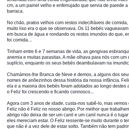
cm, a um painel velho e enferrujado que servia de parede 
barraca.
No chão, pratos velhos com restos indecifráveis de comida, 
muito lixo era o que se observava. Os 11 bebés vagueavam p
em busca de água e rondando os restos imundos do que, e
foi comida…
Tinham entre 6 e 7 semanas de vida, as gengivas esbranqu
anemia e muitas parasitas. A mãe olhava para nós com um 
suplício, enquanto os seus bebés deambulavam na imundic
Chamámos-lhe Branca de Neve e demos, a alguns dos seus 
nomes de anõezinhos dessa história da nossa infância. Fel
ela e a maioria dos bebés foram adotados ao longo destes
o Feliz foi crescendo e ficando connosco...
Agora com 3 anos de idade, custa-nos sabê-lo, mas vemos
Feliz não é Feliz no nosso abrigo. Por melhor que trabalhe
abrigo não deixa de ser um canil e um canil nunca é o luga
eles mereciam estar. O Feliz ressente-se muito durante o 
que não é a vez dele de estar solto. Também não tem padri