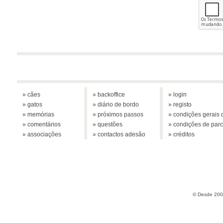
» cães
» backoffice
» login
» gatos
» diário de bordo
» registo
» memórias
» próximos passos
» condições gerais d
» comentários
» questões
» condições de parc
» associações
» contactos adesão
» créditos
© Desde 2005 