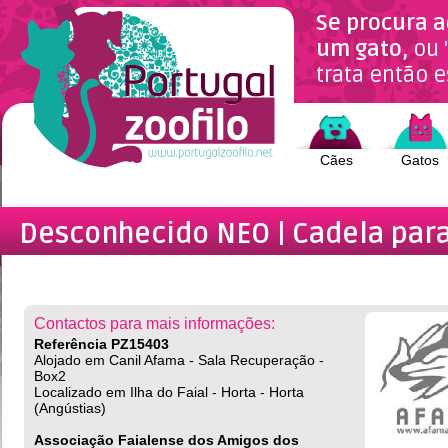
Se procura a
um gato,
ou 
trata então e
Cães
Gatos
Desconhecido NEO | Cadela
para
Amigos dos Animais
Contactos para mais informações:
Referência PZ15403
Alojado em Canil Afama - Sala Recuperação -
Box2
Localizado em Ilha do Faial - Horta - Horta
(Angústias)
Associação Faialense dos Amigos dos