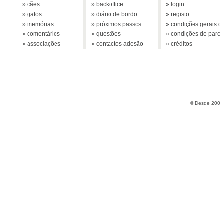
» cães
» backoffice
» login
» gatos
» diário de bordo
» registo
» memórias
» próximos passos
» condições gerais d
» comentários
» questões
» condições de parc
» associações
» contactos adesão
» créditos
© Desde 2005 