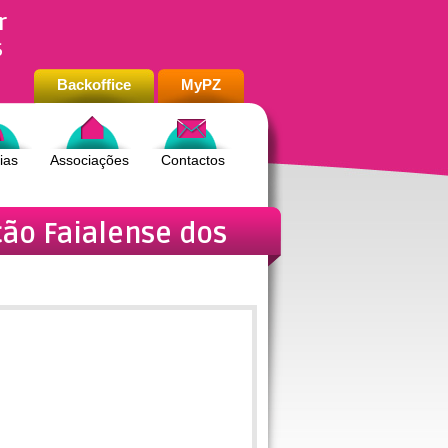
r
s
Backoffice
MyPZ
ias
Associações
Contactos
ção Faialense dos