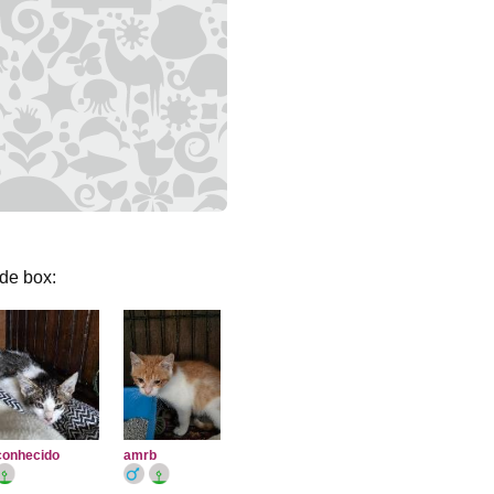
de box:
onhecido
amrb