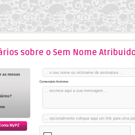
rios sobre o Sem Nome Atribuid
ar as nossas
Comentário Anónimo
tários?
nte
 Conta MyPZ