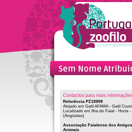
Sem Nome Atribuid
Amigos dos Anima
Contactos para mais informações
Referência PZ18999
Alojado em Gatil AFAMA - Gatil Cozi
Localizado em Ilha do Faial - Horta -
(Angústias)
Associação Faialense dos Amigo
Animais