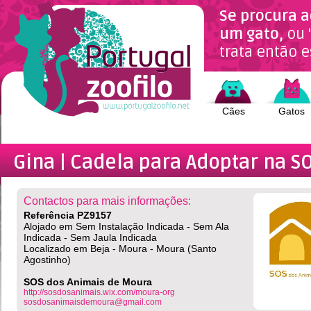
Se procura a
um gato,
ou 
trata então e
Cães
Gatos
Gina | Cadela
para Adoptar na S
Contactos para mais informações:
Referência PZ9157
Alojado em Sem Instalação Indicada - Sem Ala
Indicada - Sem Jaula Indicada
Localizado em Beja - Moura - Moura (Santo
Agostinho)
SOS dos Animais de Moura
http://sosdosanimais.wix.com/moura-org
sosdosanimaisdemoura@gmail.com