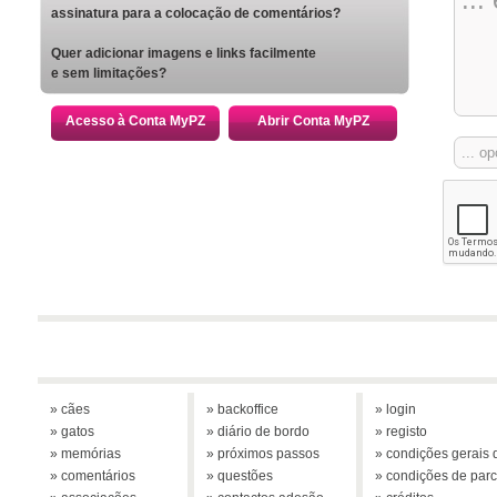
assinatura para a colocação de comentários?
Quer adicionar imagens e links facilmente
e sem limitações?
Acesso à Conta MyPZ
Abrir Conta MyPZ
» cães
» backoffice
» login
» gatos
» diário de bordo
» registo
» memórias
» próximos passos
» condições gerais d
» comentários
» questões
» condições de parc