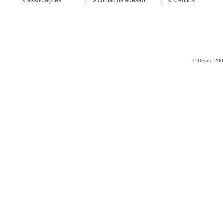
» associações
» contactos adesão
» créditos
© Desde 2005 