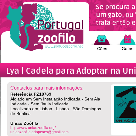
Se procura a
um gato,
ou 
trata então e
Cães
Gatos
Lya | Cadela
para Adoptar na Uni
Contactos para mais informações:
Referência PZ18769
Alojado em Sem Instalação Indicada - Sem Ala
Indicada - Sem Jaula Indicada
Localizado em Lisboa - Lisboa - São Domingos
de Benfica
União Zoófila
http://www.uniaozoofila.org/
uniaozoofila.adopcoes@gmail.com